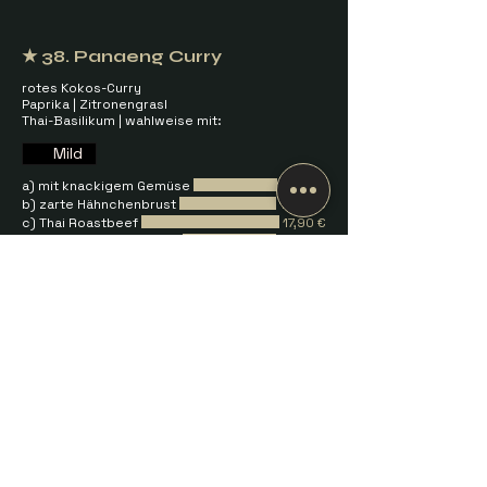
★ 38. Panaeng Curry
rotes Kokos-Curry
Paprika | ZitronengrasI
Thai-Basilikum | wahlweise mit:
Mild
a) mit knackigem Gemüse
14,90 €
b) zarte Hähnchenbrust
16,50 €
c) Thai Roastbeef
17,90 €
d) knusprige Entenbrust
18,20 €
★ 39. Massaman Curry
südthailändisches Erdnuss Curry | Kartoffeln I
Erdnüsse | Zwiebeln | wahlweise mit:
Mild
a) mit knackigem Gemüse
15,90 €
b) zarte Hähnchenbrust
16,50 €
c) knusprige Entenbrust
18,20 €