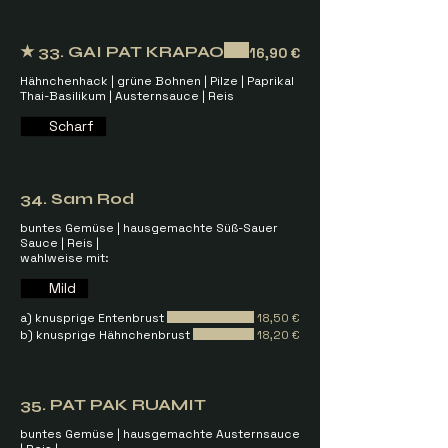
★ 33. GAI PAT KRAPAO
16,90 €
Hähnchenhack | grüne Bohnen | Pilze | Paprikal
Thai-Basilikum | Austernsauce | Reis
Scharf
34. Sam Rod
buntes Gemüse | hausgemachte Süß-Sauer
Sauce | Reis |
wahlweise mit:
Mild
a) knusprige Entenbrust
18,50 €
b) knusprige Hähnchenbrust
18,20 €
35. PAT PAK RUAMIT
buntes Gemüse | hausgemachte Austernsauce