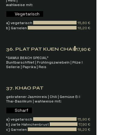
| Reis |
wahlweise mit:
Vegetarisch
a) vegetarisch
15,80 €
b) Garnelen
18,20 €
36. PLAT PAT KUEN CHAI
17,90 €
"SAMUI BEACH SPECIAL"
Buntbarschfilet | Frühlingszwiebeln | Pilze I
Sellerie | Paprika | Reis
37. KHAO PAT
gebratener Jasminreis | Chili | Gemüse Ei I
Thai-Basilikum | wahlweise mit:
Scharf
a) vegetarisch
15,90 €
b) zarte Hähnchenbrust
17,90 €
c) Garnelen
18,20 €