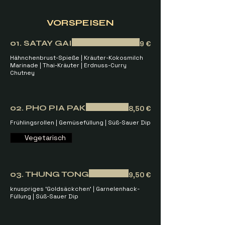
VORSPEISEN
01. SATAY GAI
9 €
Hähnchenbrust-Spieße | Kräuter-Kokosmilch
Marinade | Thai-Kräuter | Erdnuss-Curry
Chutney
02. PHO PIA PAK
8,50 €
Frühlingsrollen | Gemüsefüllung | Süß-Sauer Dip
Vegetarisch
03. THUNG TONG
9,50 €
knuspriges ‘Goldsäckchen’ | Garnelenhack-
Füllung | Süß-Sauer Dip