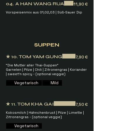
04. A HAN WANG RUA
11,90 €
Vorspeisenmix aus 01,02,03 | Süß-Sauer Dip
SUPPEN
★ 10. TOM YAM GUNG
7,90 €
"Die Mutter aller Thai-Suppen"
Garnelen | Pilze | Chili | Zitronengras | Koriander
| sweet'n spicy - (optional veggie)
Vegetarisch
Mild
★ 11. TOM KHA GAI
7,50 €
Kokosmilch | Hähnchenbrust | Pilze | Limette |
Zitronengras - (optional veggie)
Vegetarisch