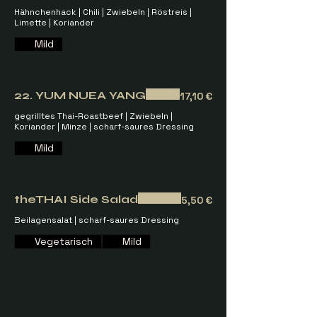
Hähnchenhack | Chili | Zwiebeln | Röstreis |
Limette | Koriander
Mild
22. YUM NUEA YANG
17,10 €
gegrilltes Thai-Roastbeef | Zwiebeln |
Koriander | Minze | scharf-saures Dressing
Mild
theTHAI Side Salad
5,50 €
Beilagensalat | scharf-saures Dressing
Vegetarisch
Mild