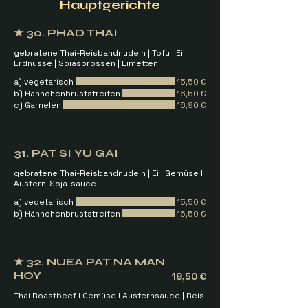
Hauptgerichte
★ 30. PHAD THAI
gebratene Thai-Reisbandnudeln | Tofu | Ei I
Erdnüsse | Soiasprossen | Limetten
a) vegetarisch
15,50 €
b) Hähnchenbruststreifen
16,50 €
c) Garnelen
16,90 €
31. PAT SI YU GAI
gebratene Thai-Reisbandnudeln | Ei | Gemüse I
Austern-Soja-sauce
a) vegetarisch
15,50 €
b) Hähnchenbruststreifen
16,50 €
★ 32. NUEA PAT NA MAN
HOY
18,50 €
Thai Roastbeef I Gemüse I Austernsauce | Reis